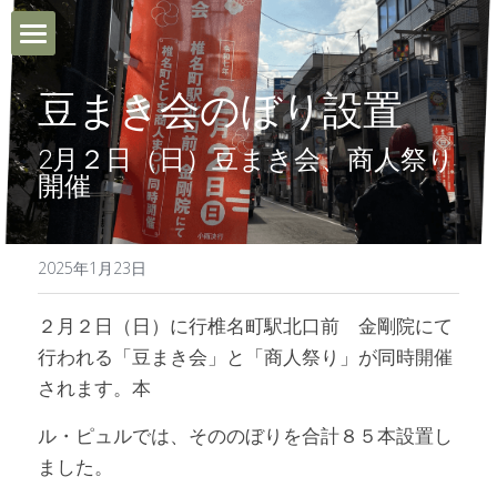
ホーム
豆まき会のぼり設置
Le Purtとは
2月２日（日）豆まき会、商人祭り
開催
利用FAQ
ご利用までの流れ
2025年1月23日
ブログ
２月２日（日）に行
椎名町駅北口前　金剛院にて
行われる「豆まき会」と「商人祭り」が同時開催
お問い合わせ・アクセス
されます。本
ル・ピュルでは、そののぼりを合計８５本設置し
作業のご依頼
ました。