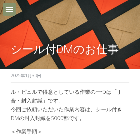
ホーム
Le Purtとは
シール付DMのお仕事
利用FAQ
ご利用までの流れ
2025年1月30日
ブログ
ル・ピュルで得意としている作業の一つは「丁
合・封入封緘」です。
お問い合わせ・アクセス
今回ご依頼いただいた作業内容は、シール付き
DMの封入封緘を5000部です。
作業のご依頼
＜作業手順＞