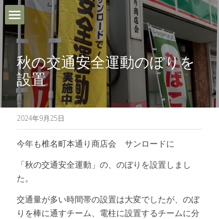
ホーム
秋の交通安全運動のぼりを
Le Purtとは
設置
利用FAQ
ご利用までの流れ
2024年9月25日
ブログ
今年も椎名町本通り商店会　サンロードに
「秋の交通安全運動」の、のぼりを設置しまし
お問い合わせ・アクセス
た。
作業のご依頼
交通量が多い時間帯の設置は大変でしたが、
のぼ
りを棒に通すチーム、電柱に設置するチームに分