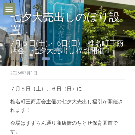
七夕大売出しのぼり設
ホーム
置
Le Purtとは
7月５日(土)・ 6日(日)　椎名町三商
店会　七夕大売出し福引開催！
利用FAQ
ご利用までの流れ
2025年7月1日
ブログ
７月５日（土）、６日（日）に
椎名町三商店会主催の七夕大売出し福引が開催さ
お問い合わせ・アクセス
れます！
作業のご依頼
会場はすずらん通り商店街のちとせ保育園前で
す。