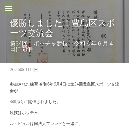
ホーム
優勝しました！豊島区スポ
ーツ交流会
Le Purtとは
第34回「ボッチャ競技」令和６年６月４
日に開催
利用FAQ
ご利用までの流れ
2024年6月14日
ブログ
参加された練習 令和6年6月4日に第34回豊島区スポーツ交流
会が
お問い合わせ・アクセス
3年ぶりに開催されました。
競技はボッチャ。
作業のご依頼
ル・ピュルは同法人フレンドと一緒に、